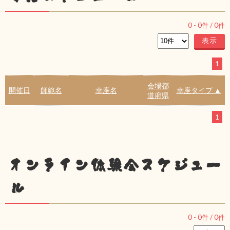
0
-
0
件 /
0
件
1
会場都
開催日
師範名
幸座名
幸座タイプ ▲
道府県
1
オンライン体験会スケジュー
ル
0
-
0
件 /
0
件