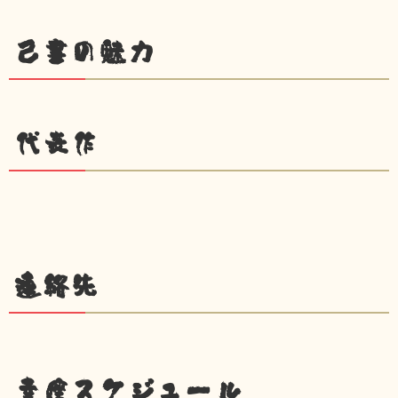
己書の魅力
代表作
連絡先
幸座スケジュール