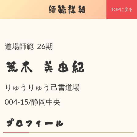
師範詳細
TOPに戻る
道場師範 26期
荒木 美由紀
りゅうりゅう己書道場
004-15/静岡中央
プロフィール