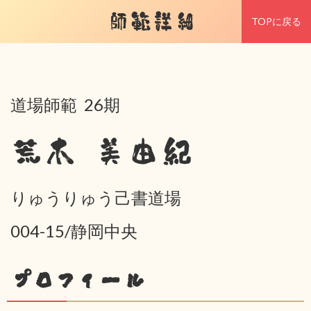
師範詳細
TOPに戻る
道場師範 26期
荒木 美由紀
りゅうりゅう己書道場
004-15/静岡中央
プロフィール