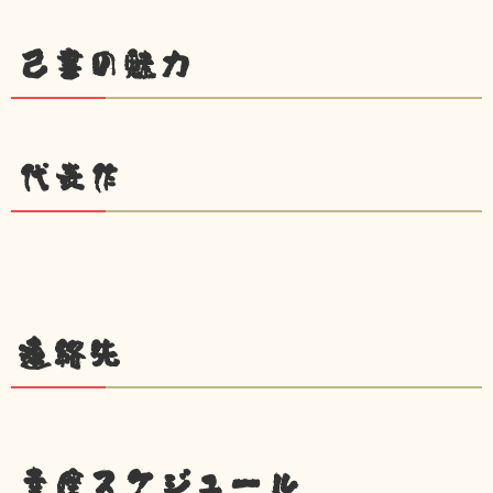
己書の魅力
代表作
連絡先
幸座スケジュール