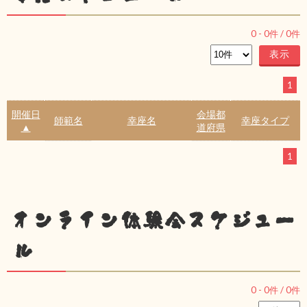
0
-
0
件 /
0
件
1
開催日
会場都
師範名
幸座名
幸座タイプ
▲
道府県
1
オンライン体験会スケジュー
ル
0
-
0
件 /
0
件