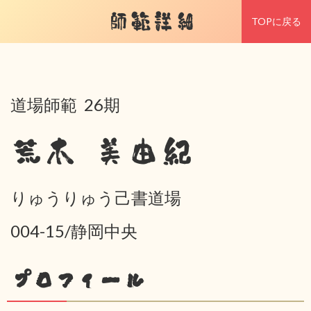
師範詳細
TOPに戻る
道場師範 26期
荒木 美由紀
りゅうりゅう己書道場
004-15/静岡中央
プロフィール