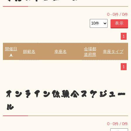
0
-
0
件 /
0
件
1
開催日
会場都
師範名
幸座名
幸座タイプ
▲
道府県
1
オンライン体験会スケジュー
ル
0
-
0
件 /
0
件