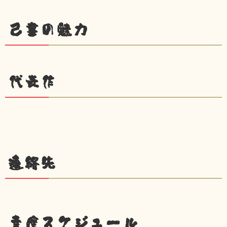
己書の魅力
代表作
連絡先
幸座スケジュール