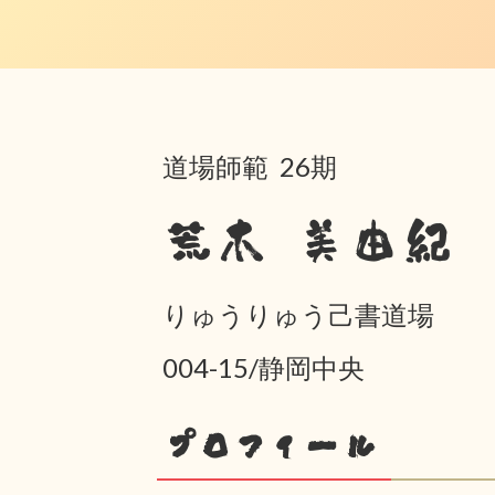
道場師範 26期
荒木 美由紀
りゅうりゅう己書道場
004-15/静岡中央
プロフィール