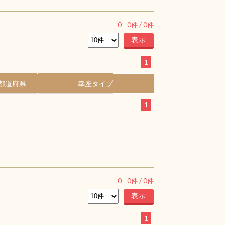
0
-
0
件 /
0
件
1
都道府県
幸座タイプ
1
0
-
0
件 /
0
件
1