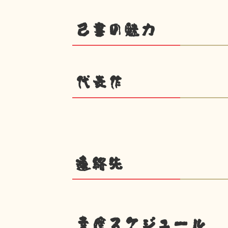
己書の魅力
代表作
連絡先
幸座スケジュール