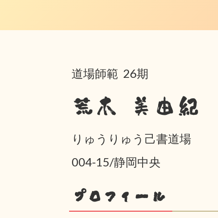
道場師範 26期
荒木 美由紀
りゅうりゅう己書道場
004-15/静岡中央
プロフィール