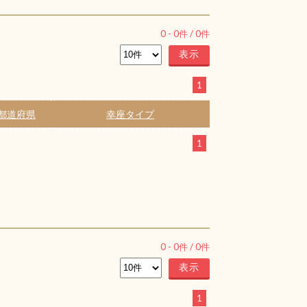
0
-
0
件 /
0
件
1
都道府県
幸座タイプ
1
0
-
0
件 /
0
件
1