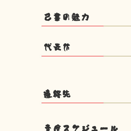
己書の魅力
代表作
連絡先
幸座スケジュール