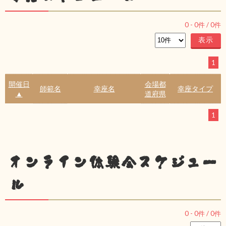
0
-
0
件 /
0
件
1
開催日
会場都
師範名
幸座名
幸座タイプ
▲
道府県
1
オンライン体験会スケジュー
ル
0
-
0
件 /
0
件