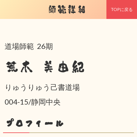
師範詳細
TOPに戻る
道場師範 26期
荒木 美由紀
りゅうりゅう己書道場
004-15/静岡中央
プロフィール