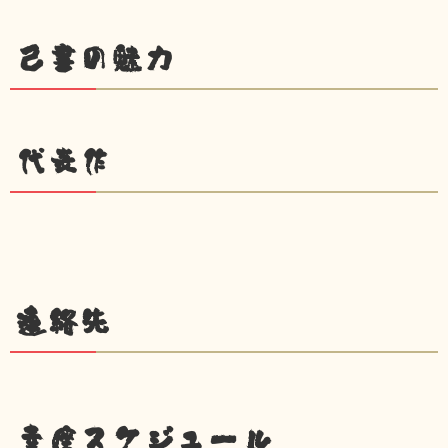
己書の魅力
代表作
連絡先
幸座スケジュール