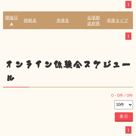
1
開催日
会場都
師範名
幸座名
幸座タイプ
▲
道府県
1
オンライン体験会スケジュー
ル
0
-
0
件 /
0
件
1