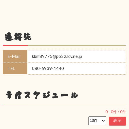
連絡先
E-Mail
kbm89775@po32.lcv.ne.jp
TEL
080-6939-1440
幸座スケジュール
0
-
0
件 /
0
件