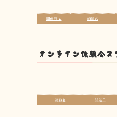
開催日 ▲
師範名
オンライン体験会ス
師範名
開催日