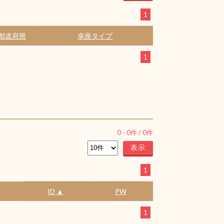
1
都道府県
幸座タイプ
1
0
-
0
件 /
0
件
1
ID ▲
PW
1