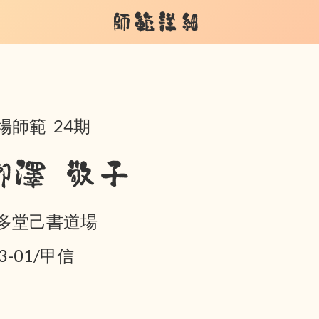
師範詳細
場師範 24期
栁澤 敬子
多堂己書道場
3-01/甲信