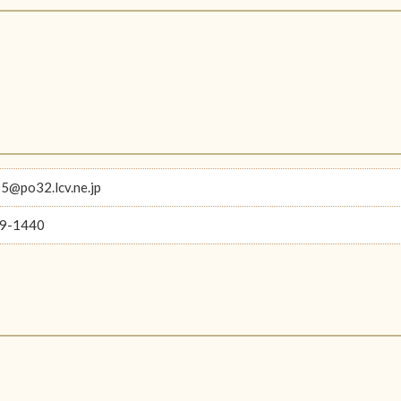
@po32.lcv.ne.jp
9-1440