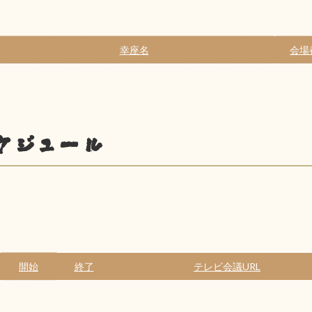
幸座名
会場
ケジュール
開始
終了
テレビ会議URL