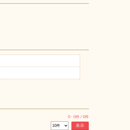
0
-
0
件 /
0
件