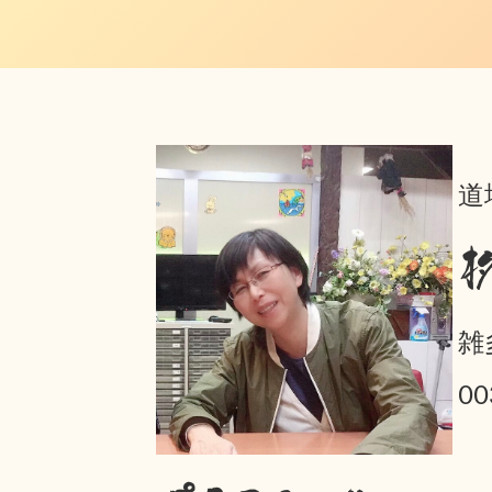
道
雑
00