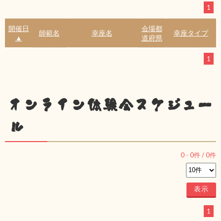
1
開催日
会場都
師範名
幸座名
幸座タイプ
▲
道府県
1
オンライン体験会スケジュー
ル
0
-
0
件 /
0
件
1