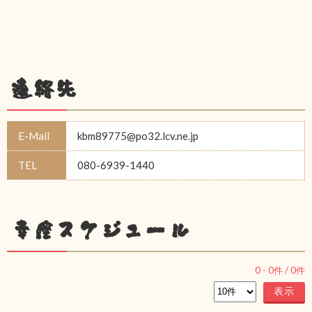
連絡先
E-Mail
kbm89775@po32.lcv.ne.jp
TEL
080-6939-1440
幸座スケジュール
0
-
0
件 /
0
件