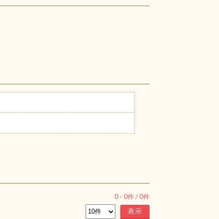
0
-
0
件 /
0
件