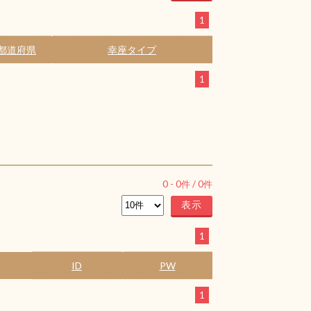
1
都道府県
幸座タイプ
1
0
-
0
件 /
0
件
1
ID
PW
1