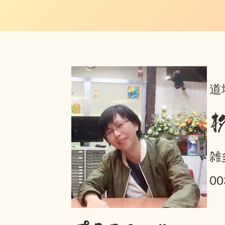
道
雑
00