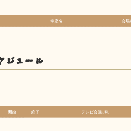
幸座名
会場
ケジュール
開始
終了
テレビ会議URL