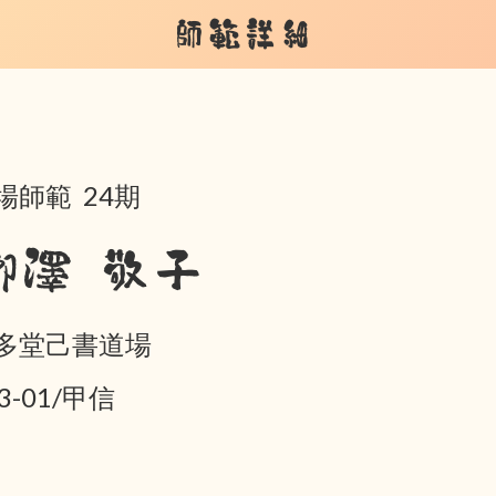
師範詳細
場師範 24期
栁澤 敬子
多堂己書道場
3-01/甲信