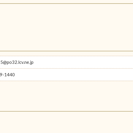
@po32.lcv.ne.jp
9-1440