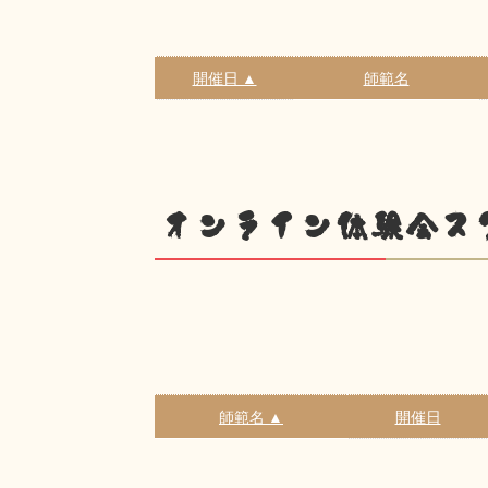
開催日 ▲
師範名
オンライン体験会ス
師範名 ▲
開催日