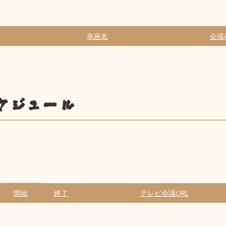
幸座名
会場
ケジュール
開始
終了
テレビ会議URL