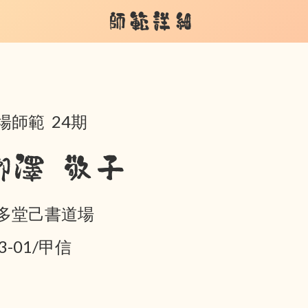
師範詳細
場師範 24期
栁澤 敬子
多堂己書道場
3-01/甲信