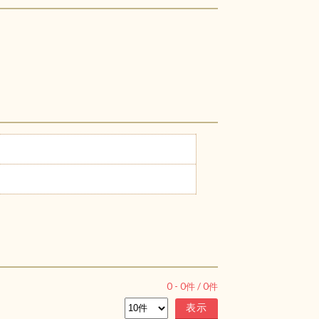
0
-
0
件 /
0
件