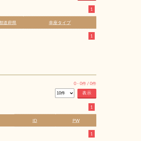
1
都道府県
幸座タイプ
1
0
-
0
件 /
0
件
1
ID
PW
1