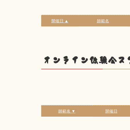
開催日 ▲
師範名
オンライン体験会ス
師範名 ▼
開催日