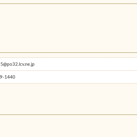
@po32.lcv.ne.jp
9-1440