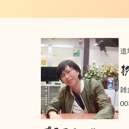
道
雑
00