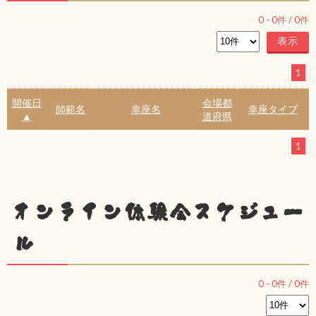
0
-
0
件 /
0
件
1
開催日
会場都
師範名
幸座名
幸座タイプ
▲
道府県
1
オンライン体験会スケジュー
ル
0
-
0
件 /
0
件