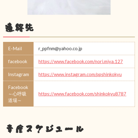
連絡先
E-Mail
r_ppfnm@yahoo.co.jp
facebook
https://www.facebook.com/nori.miya.127
Instagram
https://www.instagram.com/ppshinkokyu
Facebook
～心呼吸
https://www.facebook.com/shinkokyu8787
道場～
幸座スケジュール