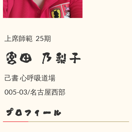
上席師範 25期
宮田 乃梨子
己書 心呼吸道場
005-03/名古屋西部
プロフィール