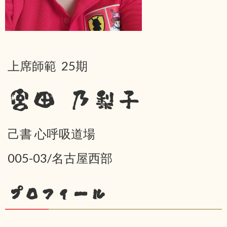
上席師範 25期
宮田 乃梨子
己書 心呼吸道場
005-03/名古屋西部
プロフィール