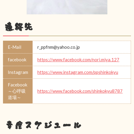
連絡先
E-Mail
r_ppfnm@yahoo.co.jp
facebook
https://www.facebook.com/nori.miya.127
Instagram
https://www.instagram.com/ppshinkokyu
Facebook
～心呼吸
https://www.facebook.com/shinkokyu8787
道場～
幸座スケジュール