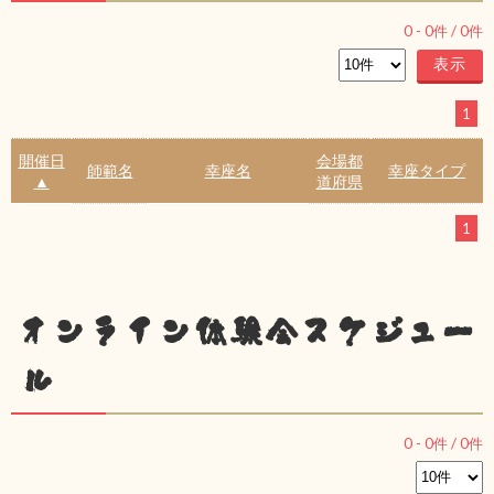
0
-
0
件 /
0
件
1
開催日
会場都
師範名
幸座名
幸座タイプ
▲
道府県
1
オンライン体験会スケジュー
ル
0
-
0
件 /
0
件