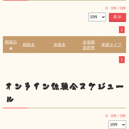
0
-
0
件 /
0
件
1
開催日
会場都
師範名
幸座名
幸座タイプ
▲
道府県
1
オンライン体験会スケジュー
ル
0
-
0
件 /
0
件