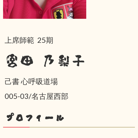
上席師範 25期
宮田 乃梨子
己書 心呼吸道場
005-03/名古屋西部
プロフィール