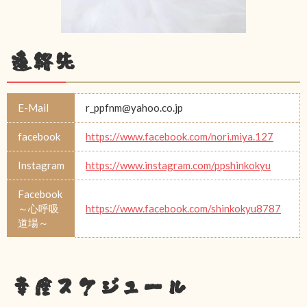
連絡先
E-Mail
r_ppfnm@yahoo.co.jp
facebook
https://www.facebook.com/nori.miya.127
Instagram
https://www.instagram.com/ppshinkokyu
Facebook
～心呼吸
https://www.facebook.com/shinkokyu8787
道場～
幸座スケジュール