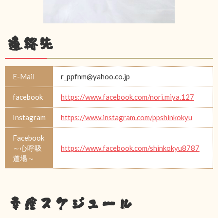
連絡先
E-Mail
r_ppfnm@yahoo.co.jp
facebook
https://www.facebook.com/nori.miya.127
Instagram
https://www.instagram.com/ppshinkokyu
Facebook
～心呼吸
https://www.facebook.com/shinkokyu8787
道場～
幸座スケジュール