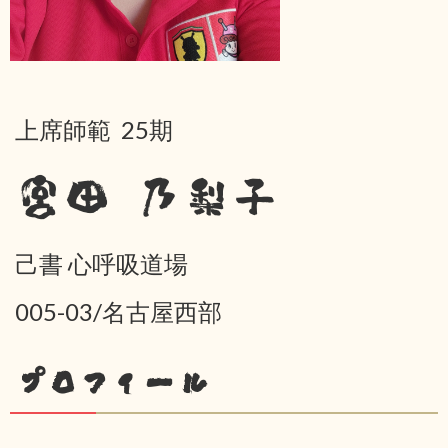
上席師範 25期
宮田 乃梨子
己書 心呼吸道場
005-03/名古屋西部
プロフィール