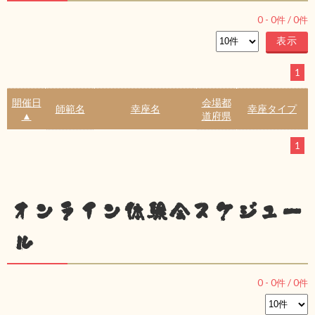
0
-
0
件 /
0
件
1
開催日
会場都
師範名
幸座名
幸座タイプ
▲
道府県
1
オンライン体験会スケジュー
ル
0
-
0
件 /
0
件