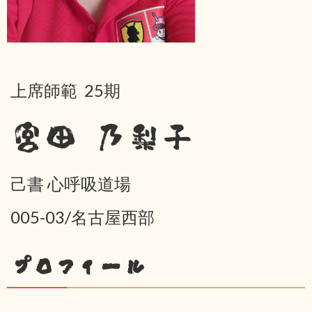
上席師範 25期
宮田 乃梨子
己書 心呼吸道場
005-03/名古屋西部
プロフィール