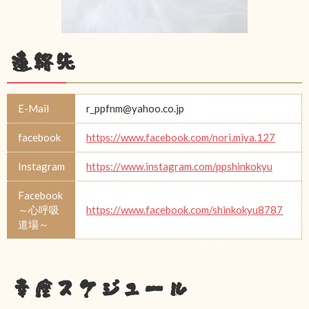
連絡先
E-Mail
r_ppfnm@yahoo.co.jp
facebook
https://www.facebook.com/nori.miya.127
Instagram
https://www.instagram.com/ppshinkokyu
Facebook
～心呼吸
https://www.facebook.com/shinkokyu8787
道場～
幸座スケジュール