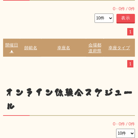
0
-
0
件 /
0
件
1
開催日
会場都
師範名
幸座名
幸座タイプ
▲
道府県
1
オンライン体験会スケジュー
ル
0
-
0
件 /
0
件