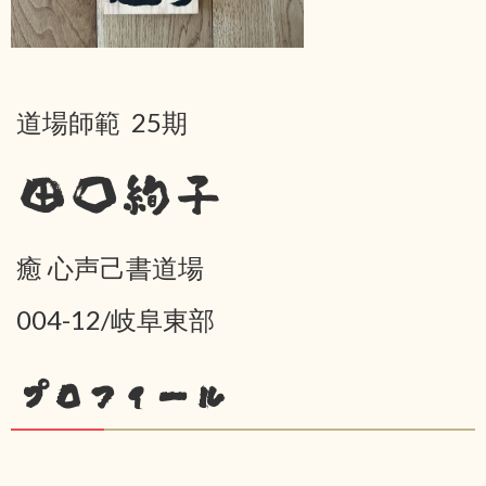
道場師範 25期
田口絢子
癒 心声己書道場
004-12/岐阜東部
プロフィール