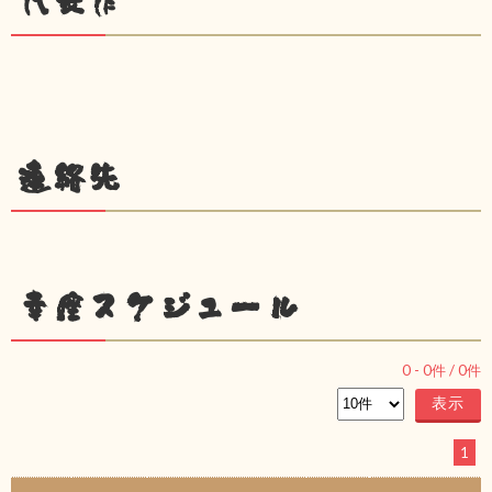
代表作
連絡先
幸座スケジュール
0
-
0
件 /
0
件
1