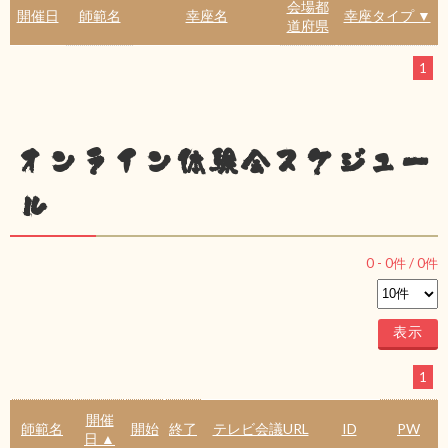
会場都
開催日
師範名
幸座名
幸座タイプ ▼
道府県
1
オンライン体験会スケジュー
ル
0
-
0
件 /
0
件
1
開催
師範名
開始
終了
テレビ会議URL
ID
PW
日 ▲