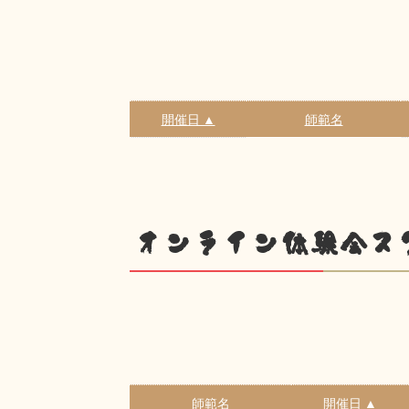
開催日 ▲
師範名
オンライン体験会ス
師範名
開催日 ▲