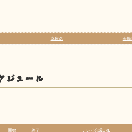
幸座名
会場
ケジュール
開始
終了
テレビ会議URL