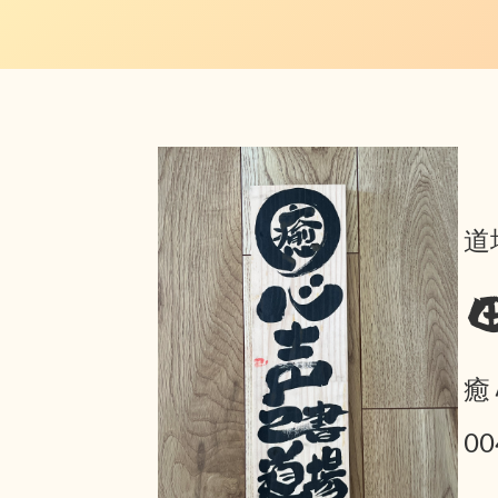
道
癒
0