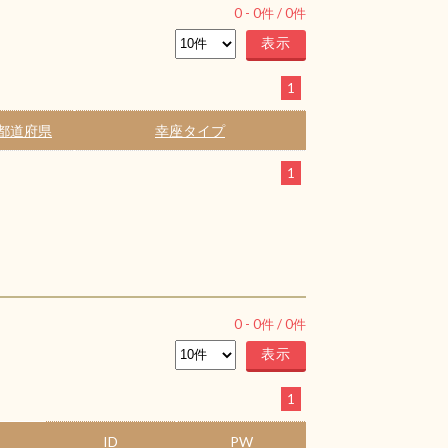
0
-
0
件 /
0
件
1
都道府県
幸座タイプ
1
0
-
0
件 /
0
件
1
ID
PW