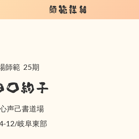
師範詳細
場師範 25期
田口絢子
 心声己書道場
04-12/岐阜東部