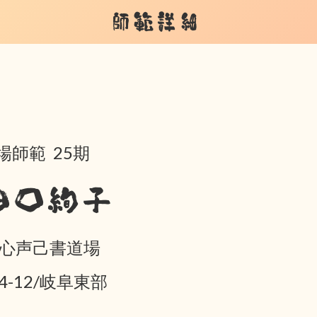
師範詳細
場師範 25期
田口絢子
 心声己書道場
04-12/岐阜東部