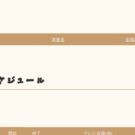
幸座名
会場
ケジュール
開始
終了
テレビ会議URL