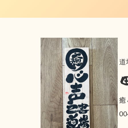
道
癒
0