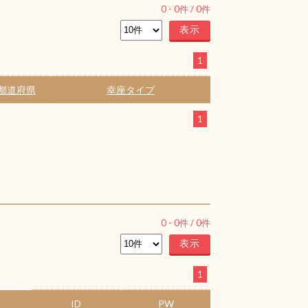
0
-
0
件 /
0
件
1
都道府県
幸座タイプ
1
0
-
0
件 /
0
件
1
ID
PW