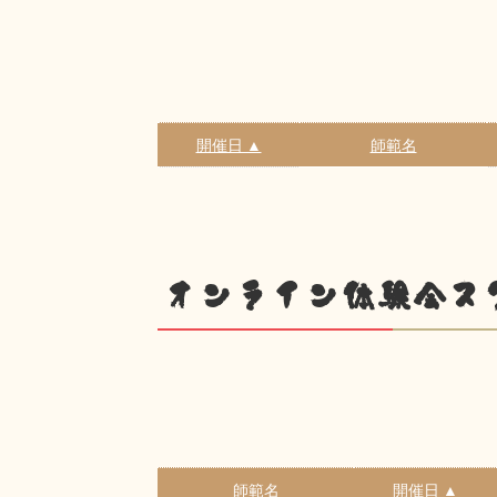
開催日 ▲
師範名
オンライン体験会ス
師範名
開催日 ▲