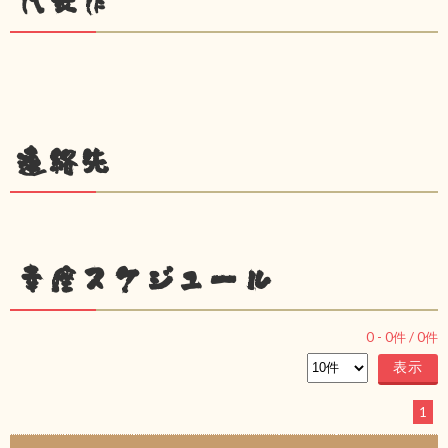
代表作
連絡先
幸座スケジュール
0
-
0
件 /
0
件
1