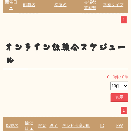
開催日
会場都
師範名
幸座名
幸座タイプ
▼
道府県
1
オンライン体験会スケジュー
ル
0
-
0
件 /
0
件
1
開催
師範名
開始
終了
テレビ会議URL
ID
PW
日 ▲