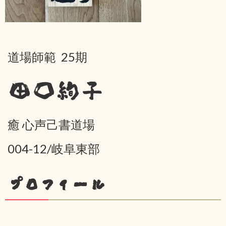
道場師範 25期
田口絢子
癒 心声己書道場
004-12/岐阜東部
プロフィール