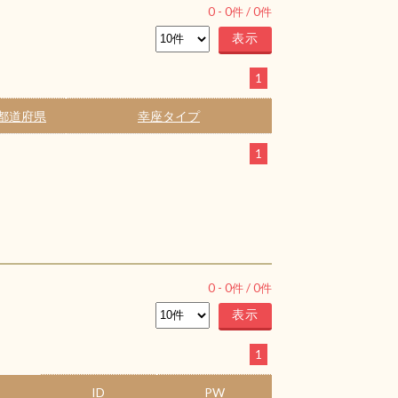
0
-
0
件 /
0
件
1
都道府県
幸座タイプ
1
0
-
0
件 /
0
件
1
ID
PW