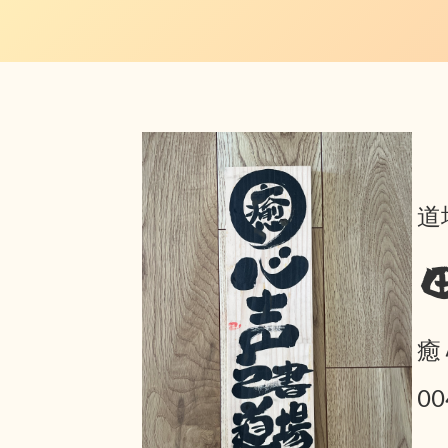
道
癒
0