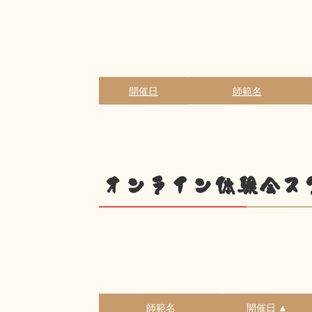
開催日
師範名
オンライン体験会ス
師範名
開催日 ▲