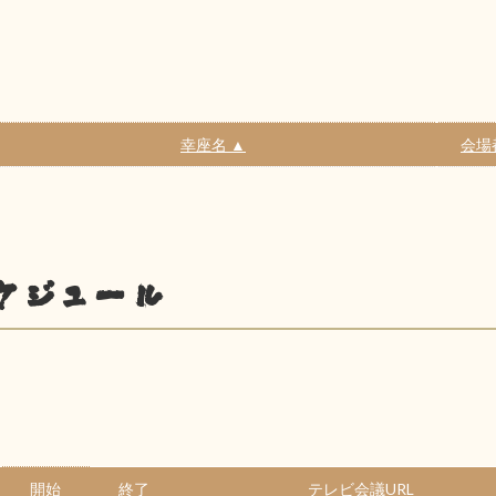
幸座名 ▲
会場
ケジュール
開始
終了
テレビ会議URL