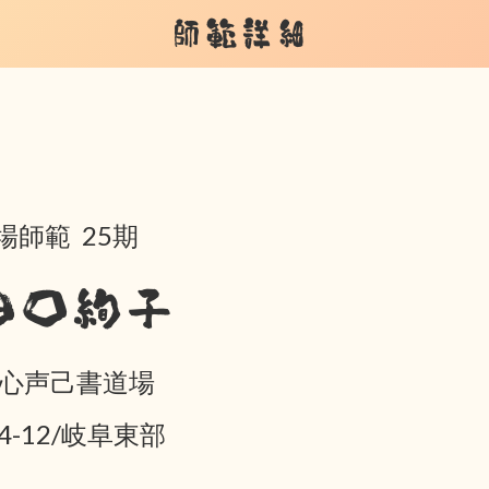
師範詳細
場師範 25期
田口絢子
 心声己書道場
04-12/岐阜東部