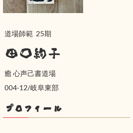
道場師範 25期
田口絢子
癒 心声己書道場
004-12/岐阜東部
プロフィール