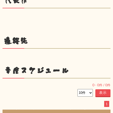
代表作
連絡先
幸座スケジュール
0
-
0
件 /
0
件
1