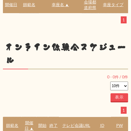
会場都
開催日
師範名
幸座名 ▲
幸座タイプ
道府県
1
オンライン体験会スケジュー
ル
0
-
0
件 /
0
件
1
開催
師範名
開始
終了
テレビ会議URL
ID
PW
日 ▲