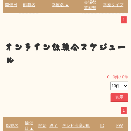
会場都
開催日
師範名
幸座名 ▲
幸座タイプ
道府県
1
オンライン体験会スケジュー
ル
0
-
0
件 /
0
件
1
開催
師範名
開始
終了
テレビ会議URL
ID
PW
日 ▲