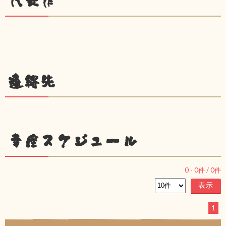
代表作
連絡先
幸座スケジュール
0
-
0
件 /
0
件
1