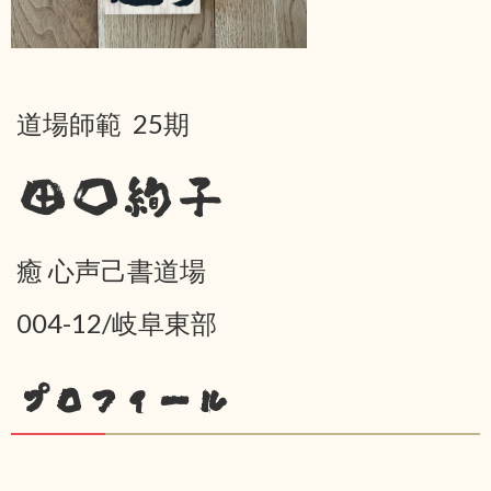
道場師範 25期
田口絢子
癒 心声己書道場
004-12/岐阜東部
プロフィール