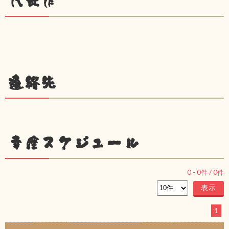
代表作
連絡先
幸座スケジュール
0
-
0
件 /
0
件
1