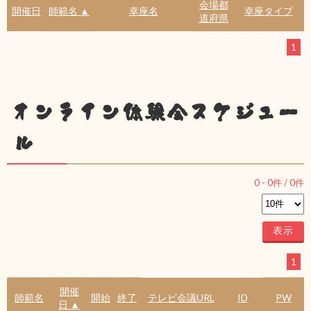
会場都
開催日
師範名 ▲
幸座名
幸座タイプ
道府県
1
オンライン体験会スケジュー
ル
0
-
0
件 /
0
件
1
開催
師範名
開始
終了
テレビ会議URL
ID
PW
日 ▲