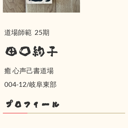
道場師範 25期
田口絢子
癒 心声己書道場
004-12/岐阜東部
プロフィール