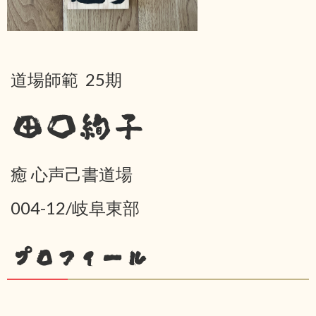
道場師範 25期
田口絢子
癒 心声己書道場
004-12/岐阜東部
プロフィール