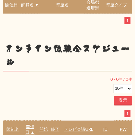
会場都
開催日
師範名 ▼
幸座名
幸座タイプ
道府県
1
オンライン体験会スケジュー
ル
0
-
0
件 /
0
件
1
開催
師範名
開始
終了
テレビ会議URL
ID
PW
日 ▲