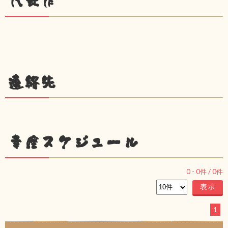
代表作
連絡先
幸座スケジュール
0
-
0
件 /
0
件
1