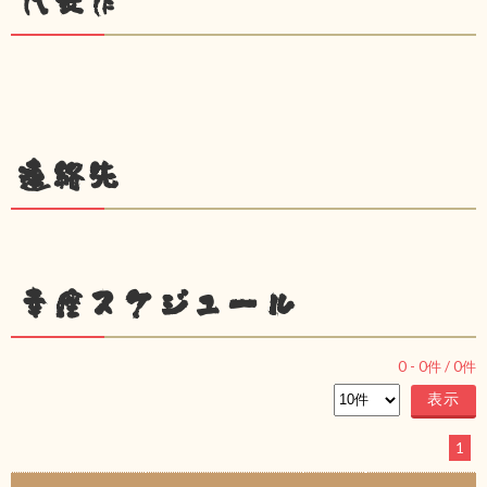
代表作
連絡先
幸座スケジュール
0
-
0
件 /
0
件
1