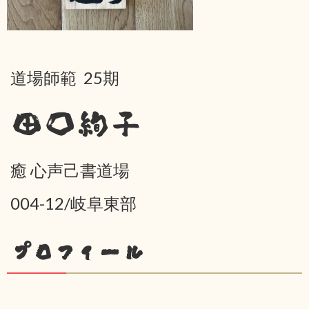
道場師範 25期
田口絢子
癒 心声己書道場
004-12/岐阜東部
プロフィール