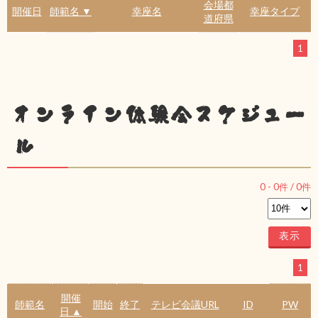
会場都
開催日
師範名 ▼
幸座名
幸座タイプ
道府県
1
オンライン体験会スケジュー
ル
0
-
0
件 /
0
件
1
開催
師範名
開始
終了
テレビ会議URL
ID
PW
日 ▲