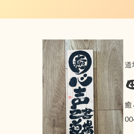
道
癒
0