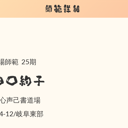
師範詳細
場師範 25期
田口絢子
 心声己書道場
04-12/岐阜東部