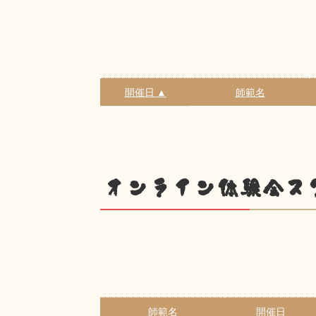
開催日 ▲
師範名
オンライン体験会ス
師範名
開催日