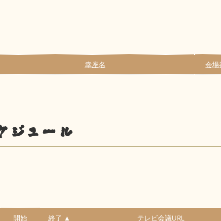
幸座名
会場
ケジュール
開始
終了 ▲
テレビ会議URL