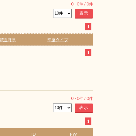
0
-
0
件 /
0
件
1
都道府県
幸座タイプ
1
0
-
0
件 /
0
件
1
ID
PW