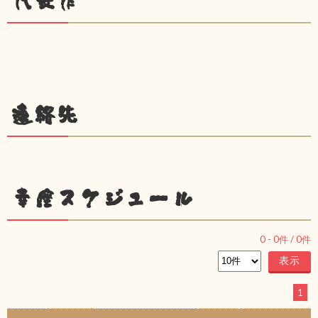
代表作
連絡先
幸座スケジュール
0
-
0
件 /
0
件
1