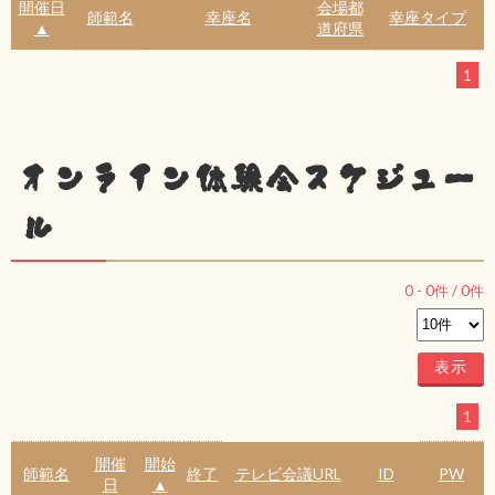
開催日
会場都
師範名
幸座名
幸座タイプ
▲
道府県
1
オンライン体験会スケジュー
ル
0
-
0
件 /
0
件
1
開催
開始
師範名
終了
テレビ会議URL
ID
PW
日
▲