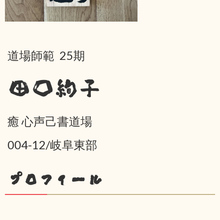
道場師範 25期
田口絢子
癒 心声己書道場
004-12/岐阜東部
プロフィール