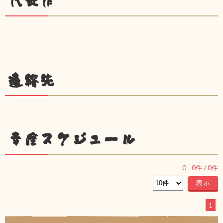
代表作
連絡先
幸座スケジュール
0
-
0
件 /
0
件
1