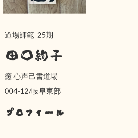
道場師範 25期
田口絢子
癒 心声己書道場
004-12/岐阜東部
プロフィール