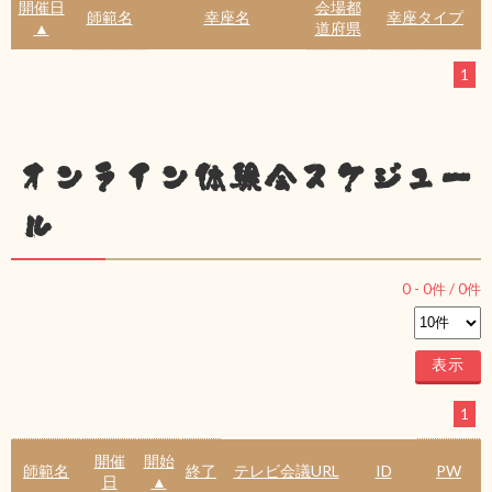
開催日
会場都
師範名
幸座名
幸座タイプ
▲
道府県
1
オンライン体験会スケジュー
ル
0
-
0
件 /
0
件
1
開催
開始
師範名
終了
テレビ会議URL
ID
PW
日
▲