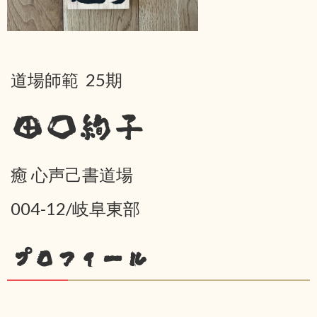
道場師範 25期
田口絢子
癒 心声己書道場
004-12/岐阜東部
プロフィール