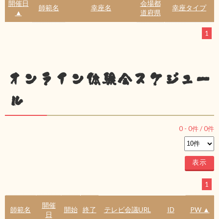
開催日
会場都
師範名
幸座名
幸座タイプ
▲
道府県
1
オンライン体験会スケジュー
ル
0
-
0
件 /
0
件
1
開催
師範名
開始
終了
テレビ会議URL
ID
PW ▲
日