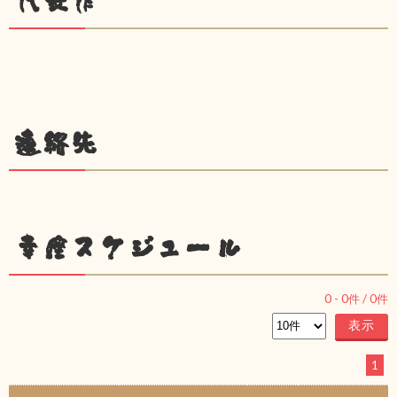
代表作
連絡先
幸座スケジュール
0
-
0
件 /
0
件
1