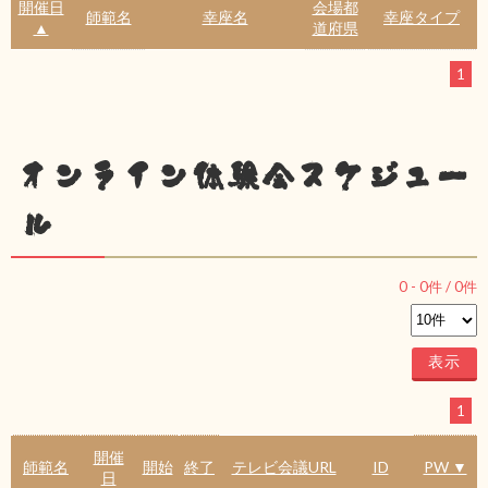
開催日
会場都
師範名
幸座名
幸座タイプ
▲
道府県
1
オンライン体験会スケジュー
ル
0
-
0
件 /
0
件
1
開催
師範名
開始
終了
テレビ会議URL
ID
PW ▼
日