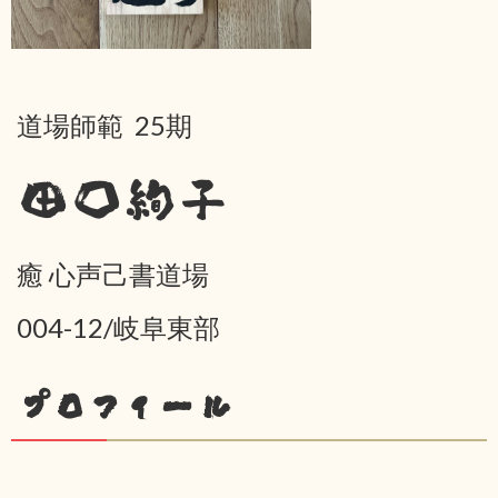
道場師範 25期
田口絢子
癒 心声己書道場
004-12/岐阜東部
プロフィール