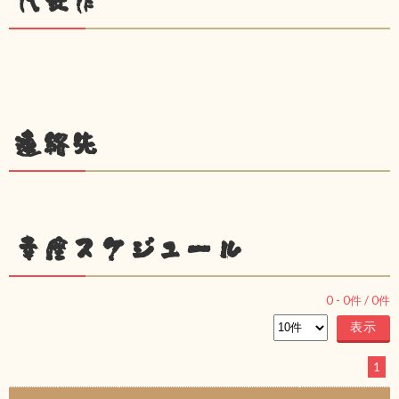
代表作
連絡先
幸座スケジュール
0
-
0
件 /
0
件
1