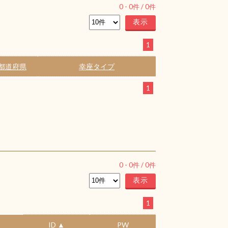
0
-
0
件 /
0
件
1
都道府県
幸座タイプ
1
0
-
0
件 /
0
件
1
ID ▲
PW