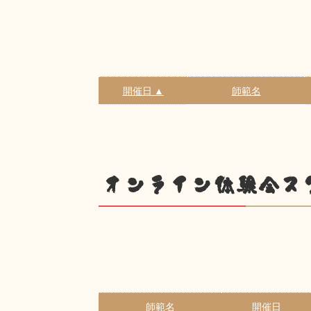
開催日 ▲
師範名
オンライン体験会ス
師範名
開催日