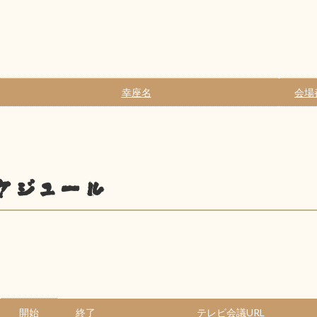
幸座名
会場
ケジュール
開始
終了
テレビ会議URL