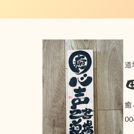
道
癒
0