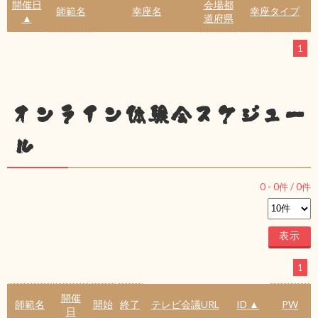
開催日
会場都
師範名
幸座名
幸座タイプ
▲
道府県
1
オンライン体験会スケジュー
ル
0
-
0
件 /
0
件
1
開催
師範名
開始
終了
テレビ会議URL
ID ▲
PW
日