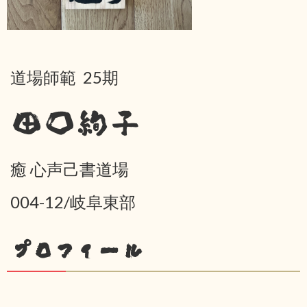
道場師範 25期
田口絢子
癒 心声己書道場
004-12/岐阜東部
プロフィール