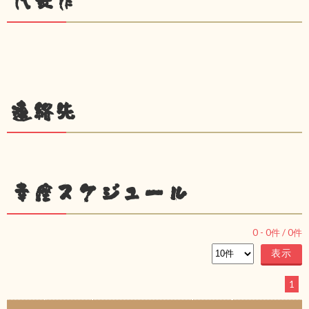
代表作
連絡先
幸座スケジュール
0
-
0
件 /
0
件
1