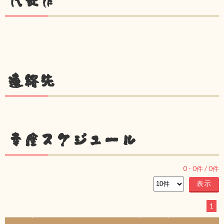
代表作
連絡先
幸座スケジュール
0
-
0
件 /
0
件
1