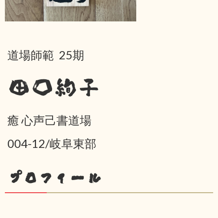
道場師範 25期
田口絢子
癒 心声己書道場
004-12/岐阜東部
プロフィール