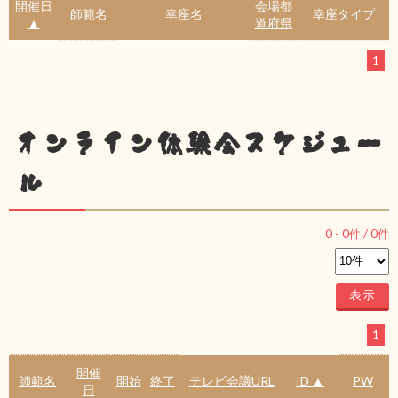
開催日
会場都
師範名
幸座名
幸座タイプ
▲
道府県
1
オンライン体験会スケジュー
ル
0
-
0
件 /
0
件
1
開催
師範名
開始
終了
テレビ会議URL
ID ▲
PW
日