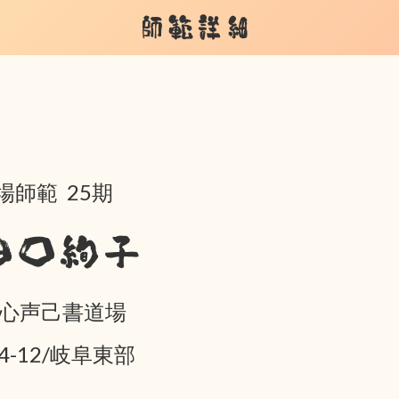
師範詳細
場師範 25期
田口絢子
 心声己書道場
04-12/岐阜東部