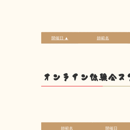
開催日 ▲
師範名
オンライン体験会ス
師範名
開催日