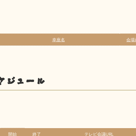
幸座名
会場
ケジュール
開始
終了
テレビ会議URL