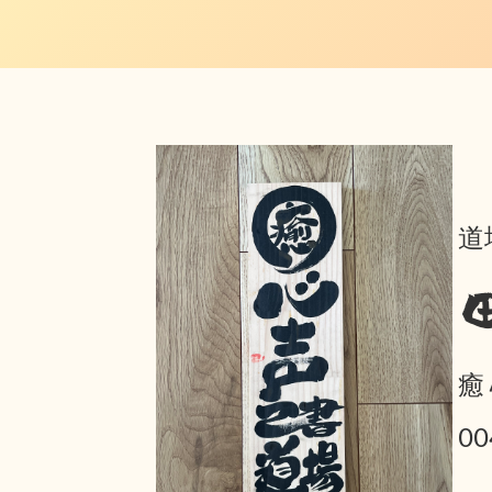
道
癒
0