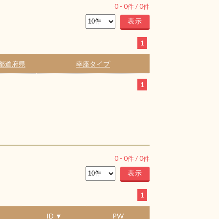
0
-
0
件 /
0
件
1
都道府県
幸座タイプ
1
0
-
0
件 /
0
件
1
ID ▼
PW