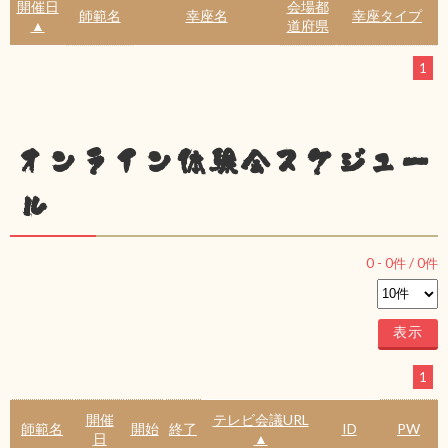
開催日
会場都
師範名
幸座名
幸座タイプ
▲
道府県
1
オンライン体験会スケジュー
ル
0
-
0
件 /
0
件
1
開催
テレビ会議URL
師範名
開始
終了
ID
PW
日
▲