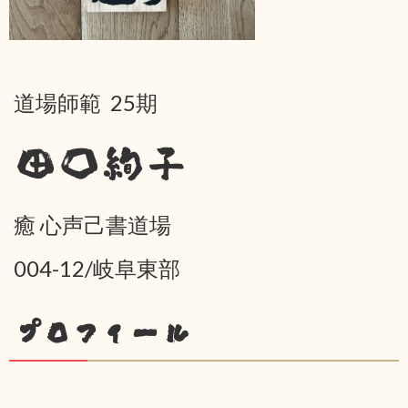
道場師範 25期
田口絢子
癒 心声己書道場
004-12/岐阜東部
プロフィール