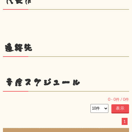
代表作
連絡先
幸座スケジュール
0
-
0
件 /
0
件
1