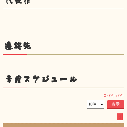
代表作
連絡先
幸座スケジュール
0
-
0
件 /
0
件
1