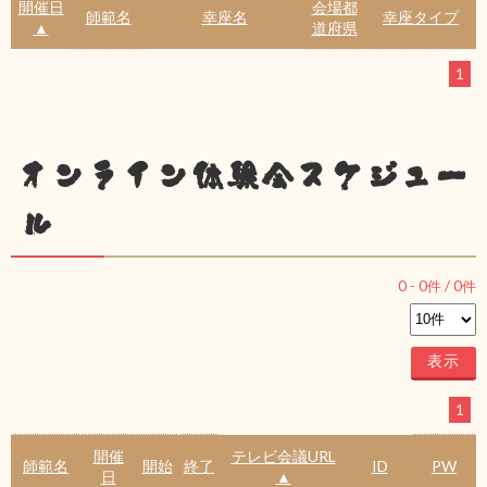
開催日
会場都
師範名
幸座名
幸座タイプ
▲
道府県
1
オンライン体験会スケジュー
ル
0
-
0
件 /
0
件
1
開催
テレビ会議URL
師範名
開始
終了
ID
PW
日
▲