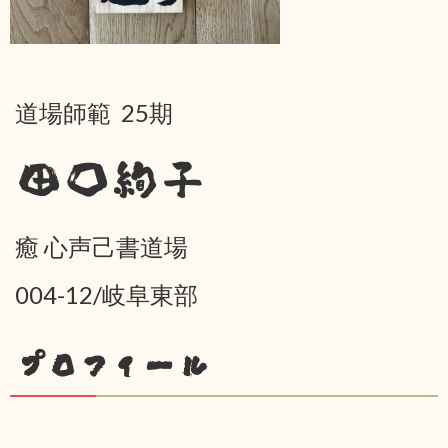
道場師範 25期
田口絢子
癒 心声己書道場
004-12/岐阜東部
プロフィール