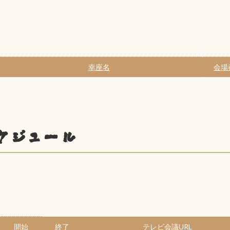
幸座名
会場
ケジュール
開始
終了
テレビ会議URL