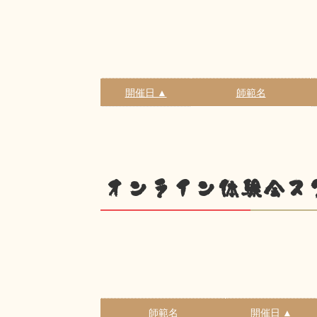
開催日 ▲
師範名
オンライン体験会ス
師範名
開催日 ▲