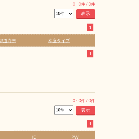
0
-
0
件 /
0
件
1
都道府県
幸座タイプ
1
0
-
0
件 /
0
件
1
ID
PW