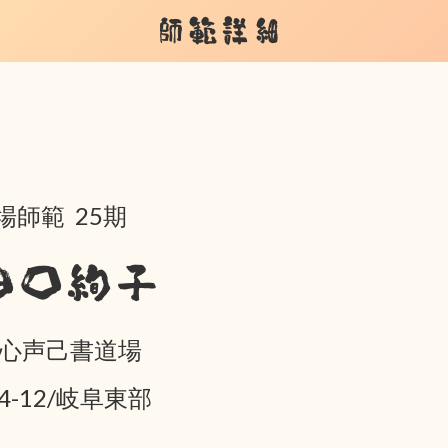
師範詳細
場師範 25期
田口絢子
 心声己書道場
04-12/岐阜東部