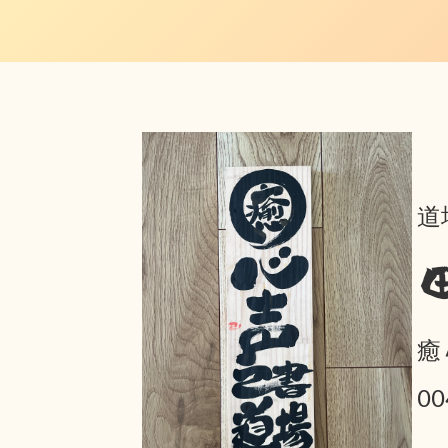
道
癒
0