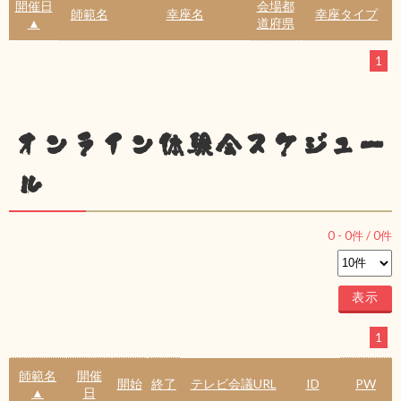
開催日
会場都
師範名
幸座名
幸座タイプ
▲
道府県
1
オンライン体験会スケジュー
ル
0
-
0
件 /
0
件
1
師範名
開催
開始
終了
テレビ会議URL
ID
PW
▲
日