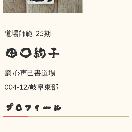
道場師範 25期
田口絢子
癒 心声己書道場
004-12/岐阜東部
プロフィール