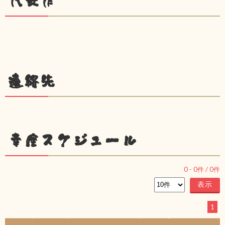
代表作
連絡先
幸座スケジュール
0
-
0
件 /
0
件
1