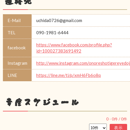
連絡先
E-Mail
uchida0726@gmail.com
TEL
090-1981-6444
https://www.facebook.com/profile.php?
facebook
id=100027383691492
Instagram
http://www.instagram.com/onoreshotigereyedo
LINE
https://line.me/ti/p/xmH6Fb6o8q
幸座スケジュール
0
-
0
件 /
0
件