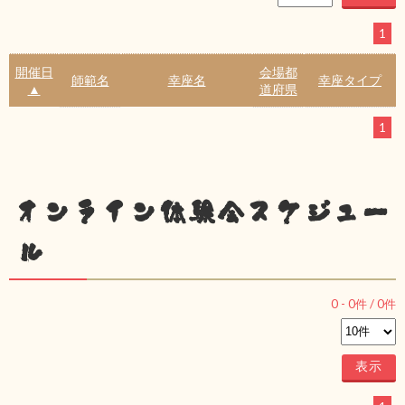
1
開催日
会場都
師範名
幸座名
幸座タイプ
▲
道府県
1
オンライン体験会スケジュー
ル
0
-
0
件 /
0
件