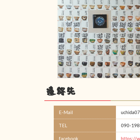
連絡先
E-Mail
uchida0
TEL
090-198
facebook
https://