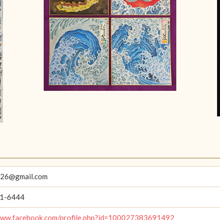
726@gmail.com
1-6444
www.facebook.com/profile.php?id=100027383691492