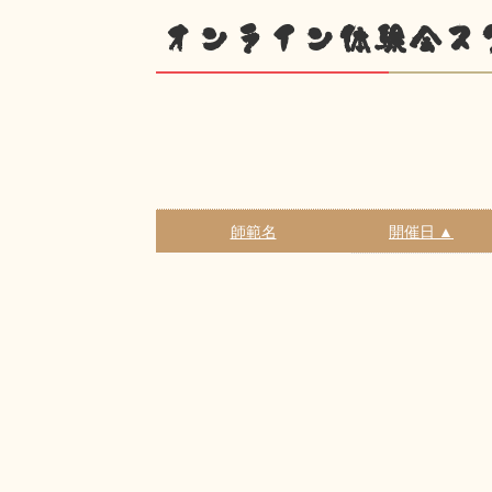
オンライン体験会ス
師範名
開催日 ▲