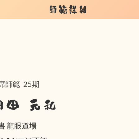
師範詳細
席師範 25期
内田 元和
書 龍眼道場