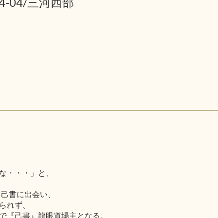
04-04/三河西部
な・・・」と、
て己書に出会い、
られず、
で『己書』龍眼道場主となる。