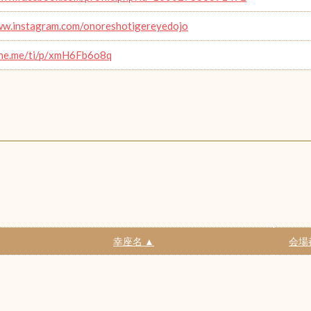
ww.instagram.com/onoreshotigereyedojo
line.me/ti/p/xmH6Fb6o8q
幸座名 ▲
会場