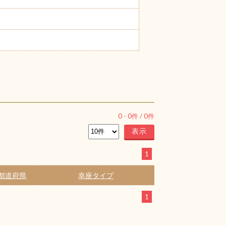
0
-
0
件 /
0
件
1
都道府県
幸座タイプ
1