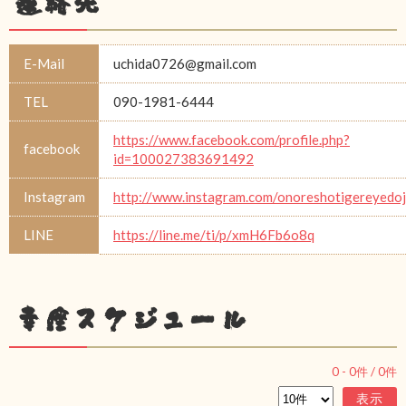
連絡先
E-Mail
uchida0726@gmail.com
TEL
090-1981-6444
https://www.facebook.com/profile.php?
facebook
id=100027383691492
Instagram
http://www.instagram.com/onoreshotigereyedo
LINE
https://line.me/ti/p/xmH6Fb6o8q
幸座スケジュール
0
-
0
件 /
0
件