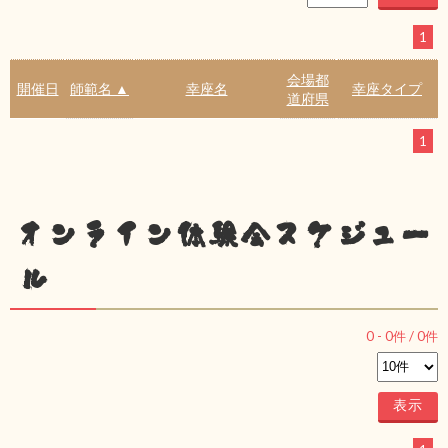
1
会場都
開催日
師範名 ▲
幸座名
幸座タイプ
道府県
1
オンライン体験会スケジュー
ル
0
-
0
件 /
0
件