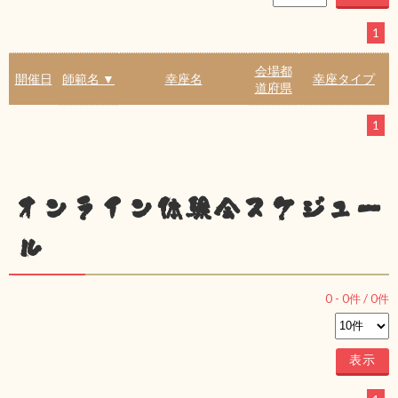
1
会場都
開催日
師範名 ▼
幸座名
幸座タイプ
道府県
1
オンライン体験会スケジュー
ル
0
-
0
件 /
0
件