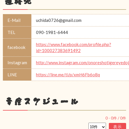
連絡先
E-Mail
uchida0726@gmail.com
TEL
090-1981-6444
https://www.facebook.com/profile.php?
facebook
id=100027383691492
Instagram
http://www.instagram.com/onoreshotigereyedo
LINE
https://line.me/ti/p/xmH6Fb6o8q
幸座スケジュール
0
-
0
件 /
0
件