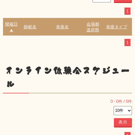
1
開催日
会場都
師範名
幸座名
幸座タイプ
▲
道府県
1
オンライン体験会スケジュー
ル
0
-
0
件 /
0
件