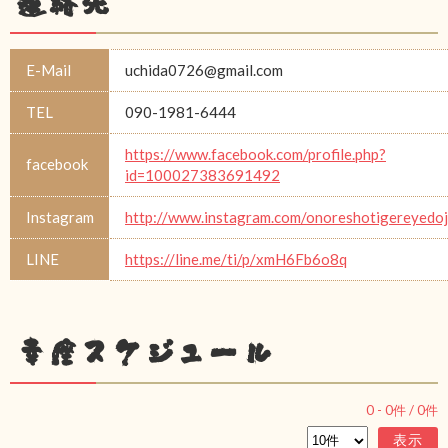
連絡先
E-Mail
uchida0726@gmail.com
TEL
090-1981-6444
https://www.facebook.com/profile.php?
facebook
id=100027383691492
Instagram
http://www.instagram.com/onoreshotigereyedo
LINE
https://line.me/ti/p/xmH6Fb6o8q
幸座スケジュール
0
-
0
件 /
0
件