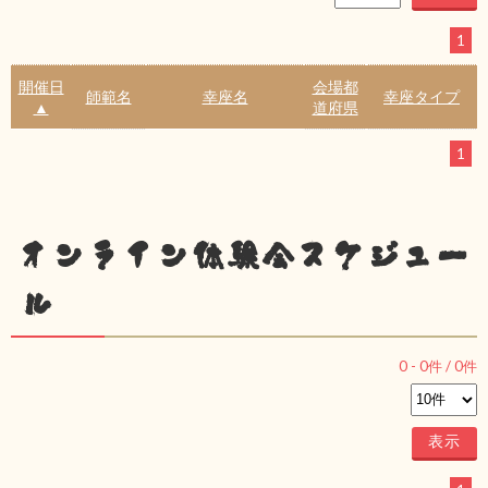
1
開催日
会場都
師範名
幸座名
幸座タイプ
▲
道府県
1
オンライン体験会スケジュー
ル
0
-
0
件 /
0
件