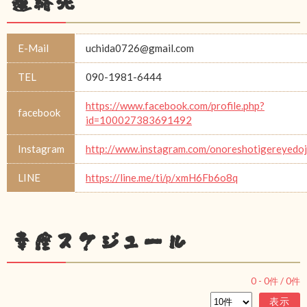
連絡先
E-Mail
uchida0726@gmail.com
TEL
090-1981-6444
https://www.facebook.com/profile.php?
facebook
id=100027383691492
Instagram
http://www.instagram.com/onoreshotigereyedo
LINE
https://line.me/ti/p/xmH6Fb6o8q
幸座スケジュール
0
-
0
件 /
0
件