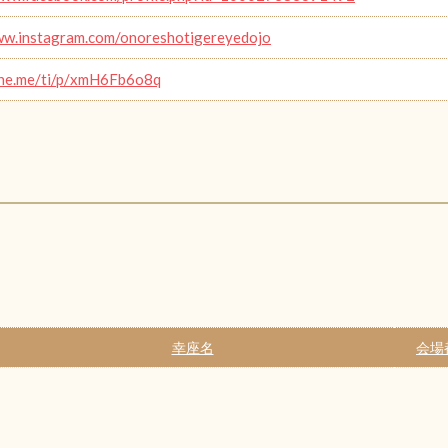
ww.instagram.com/onoreshotigereyedojo
line.me/ti/p/xmH6Fb6o8q
幸座名
会場