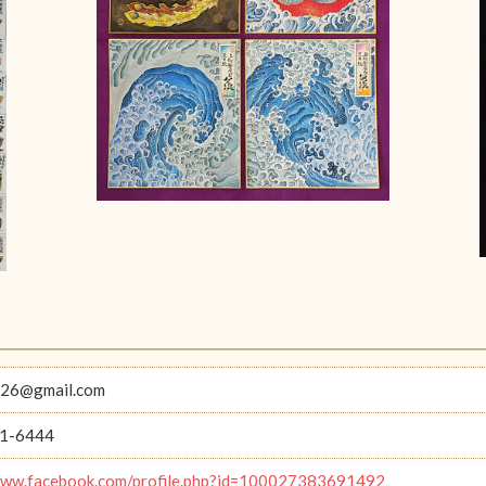
726@gmail.com
1-6444
www.facebook.com/profile.php?id=100027383691492