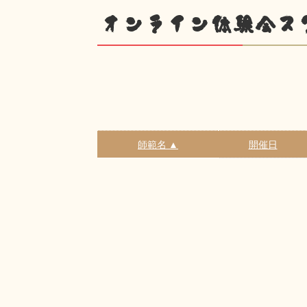
オンライン体験会ス
師範名 ▲
開催日