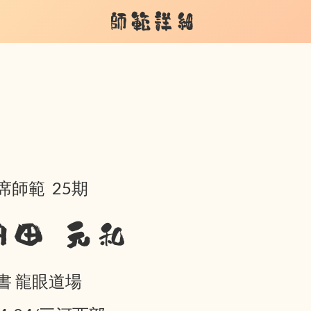
師範詳細
席師範 25期
内田 元和
書 龍眼道場