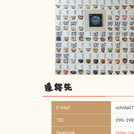
連絡先
E-Mail
uchida0
TEL
090-198
facebook
https://