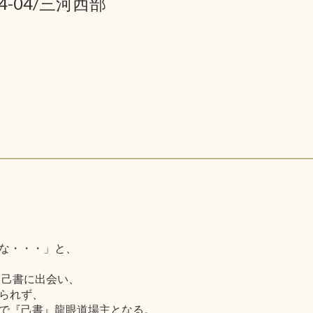
04-04/三河西部
な・・・」と、
て己書に出会い、
られず、
で『己書』龍眼道場主となる。