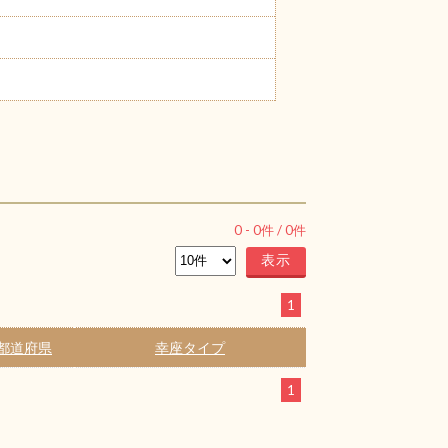
0
-
0
件 /
0
件
1
都道府県
幸座タイプ
1