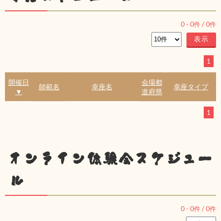
0
-
0
件 /
0
件
1
開催日
会場都
師範名
幸座名
幸座タイプ
▼
道府県
1
オンライン体験会スケジュー
ル
0
-
0
件 /
0
件