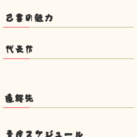
己書の魅力
代表作
連絡先
幸座スケジュール