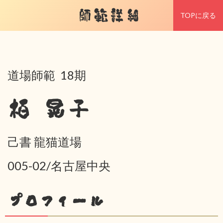
師範詳細
TOPに戻る
道場師範 18期
栢 晃子
己書 龍猫道場
005-02/名古屋中央
プロフィール