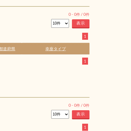
0
-
0
件 /
0
件
1
都道府県
幸座タイプ
1
0
-
0
件 /
0
件
1