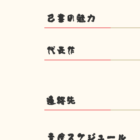
己書の魅力
代表作
連絡先
幸座スケジュール