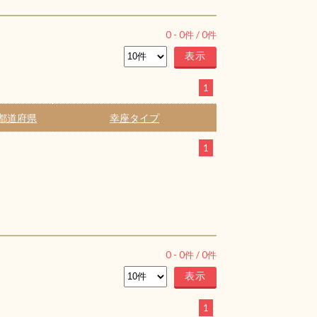
0
-
0
件 /
0
件
1
都道府県
幸座タイプ
1
0
-
0
件 /
0
件
1