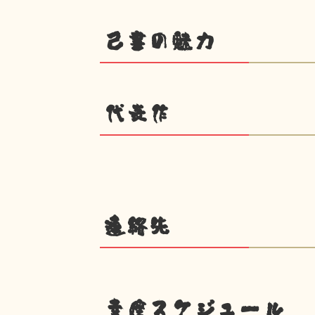
己書の魅力
代表作
連絡先
幸座スケジュール