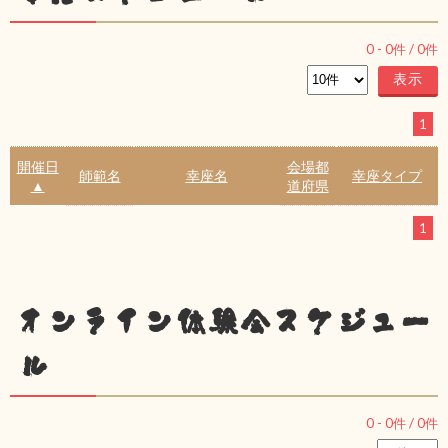
0
-
0
件 /
0
件
1
開催日
会場都
師範名
幸座名
幸座タイプ
▲
道府県
1
オンライン体験会スケジュー
ル
0
-
0
件 /
0
件