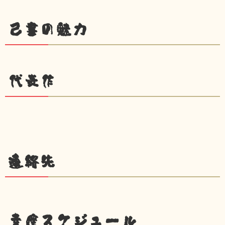
己書の魅力
代表作
連絡先
幸座スケジュール