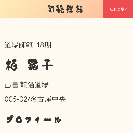
師範詳細
TOPに戻る
道場師範 18期
栢 晃子
己書 龍猫道場
005-02/名古屋中央
プロフィール